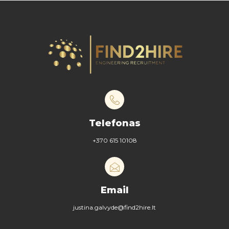
Telefonas
+370 615 10108
Email
justina.galvyde@find2hire.lt