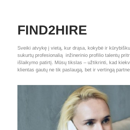
FIND2HIRE
Sveiki atvykę į vietą, kur drąsa, kokybė ir kūrybiš
sukurtų profesionalią inžinerinio profilio talentų pri
išlaikymo patirtį. Mūsų tikslas – užtikrinti, kad kiek
klientas gautų ne tik paslaugą, bet ir vertingą partne