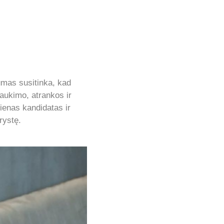
kumas susitinka, kad
traukimo, atrankos ir
vienas kandidatas ir
rystę.