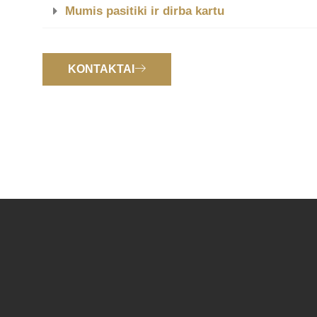
Mumis pasitiki ir dirba kartu
KONTAKTAI