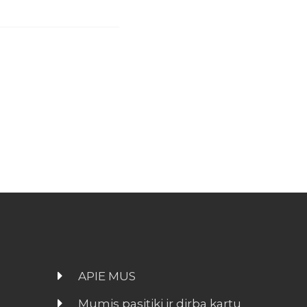
APIE MUS
Mumis pasitiki ir dirba kartu